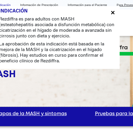
dicación
Información de Prescripción
Información para el Paciente
Para Prove
×
INDICACIÓN
Rezdiffra es para adultos con MASH
(esteatohepatitis asociada a disfunción metabólica) con
cicatrización en el hígado de moderada a avanzada sin
cirrosis junto con dieta y ejercicio.
La aprobación de esta indicación está basada en la
a de Rezdiffra
Primeros pasos con Rezdiffra
mejora de la MASH y la cicatrización en el hígado
(fibrosis). Hay estudios en curso para confirmar el
beneficio clínico de Rezdiffra.
ASH
apas de la MASH y síntomas
Pruebas para l