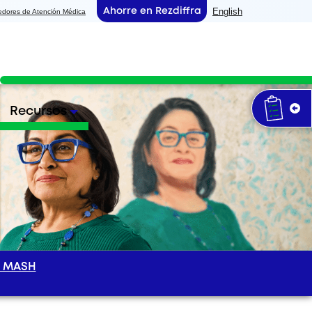
English
Ahorre en Rezdiffra
edores de Atención Médica
Recursos
a MASH