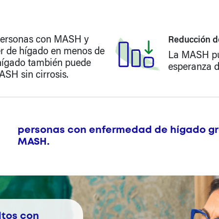
 personas con MASH y
Reducción de
cer de hígado en menos de
La MASH pue
 hígado también puede
esperanza d
SH sin cirrosis.
personas con enfermedad de hígado gr
MASH.
ltos con