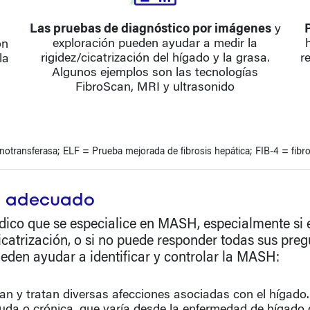
Las pruebas de diagnóstico por imágenes
y
exploración pueden ayudar a medir la
ón
rigidez/cicatrización del hígado y la grasa.
r
la
Algunos ejemplos son las tecnologías
FibroScan, MRI y ultrasonido
notransferasa; ELF = Prueba mejorada de fibrosis hepática; FIB-4 = fibr
ta adecuado
ico que se especialice en MASH, especialmente si e
catrización, o si no puede responder todas sus pre
ueden ayudar a identificar y controlar la MASH:
an y tratan diversas afecciones asociadas con el hígado.
uda o crónica, que varía desde la enfermedad de hígado 